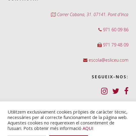
Carrer Cabana, 31. 07141. Pont d'Inca
971 60 09 86
971 79 48 09
escola@esliceu.com
SEGUEIX-NOS:
Política de Galetes (cookies)
Utilitzem exclusivament cookies pròpies de caràcter tècnic,
necessàries per al correcte funcionament de la pàgina web.
Política de privadesa
Aquestes cookies no requereixen el consentiment de
l’usuari. Pots obtenir més informació
AQUI
Nota legal i condicions d’ús