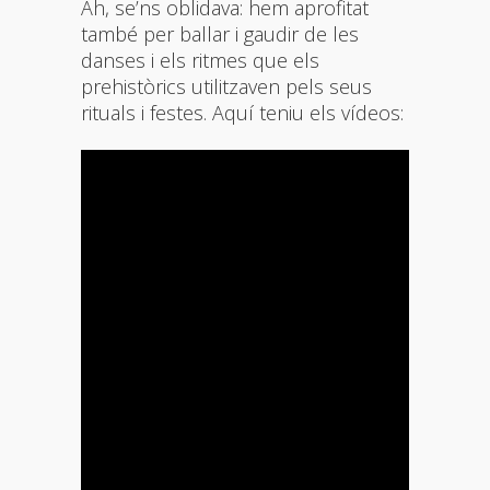
Ah, se’ns oblidava: hem aprofitat
també per ballar i gaudir de les
danses i els ritmes que els
prehistòrics utilitzaven pels seus
rituals i festes. Aquí teniu els vídeos: