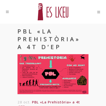
PBL «LA
PREHISTÒRIA»
A 4T D’EP
28 oct.
PBL «La Prehistòria» a 4t