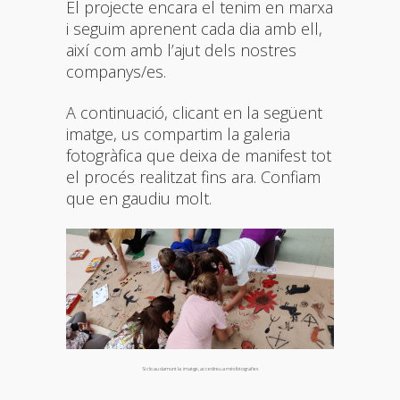
El projecte encara el tenim en marxa
i seguim aprenent cada dia amb ell,
així com amb l’ajut dels nostres
companys/es.
A continuació, clicant en la següent
imatge, us compartim la galeria
fotogràfica que deixa de manifest tot
el procés realitzat fins ara. Confiam
que en gaudiu molt.
Si clicau damunt la
imatge, accedireu a més fotografies