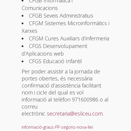
CFGB Informàtica i
Comunicacions
CFGB Seveis Administratius
CFGM Sistemes Microinformàtics i
Xarxes
CFGM Cures Auxiliars d’infermeria
CFGS Desenvolupament
d’Aplicacions web
CFGS Educació Infantil
Per poder assistir a la jornada de
portes obertes, és necessària
confirmació d’assistència facilitant
nom i cicle del qual es vol
informació al telèfon 971600986 o al
correu
electrònic
secretaria@esliceu.com
.
informació-graus-FP-segons-nova-llei