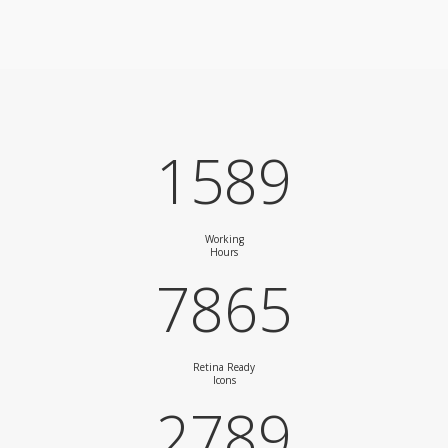
1589
Working
Hours
7865
Retina Ready
Icons
2789