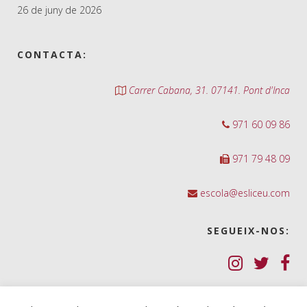
26 de juny de 2026
CONTACTA:
Carrer Cabana, 31. 07141. Pont d'Inca
971 60 09 86
971 79 48 09
escola@esliceu.com
SEGUEIX-NOS:
Política de Galetes (cookies)