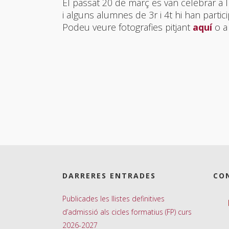
El passat 20 de març es van celebrar a I
i alguns alumnes de 3r i 4t hi han partici
Podeu veure fotografies pitjant
aquí
o a 
DARRERES ENTRADES
CO
Publicades les llistes definitives
d’admissió als cicles formatius (FP) curs
2026-2027