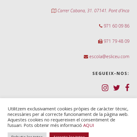
Carrer Cabana, 31. 07141. Pont d'Inca
971 60 09 86
971 79 48 09
escola@esliceu.com
SEGUEIX-NOS:
Política de Galetes (cookies)
Utilitzem exclusivament cookies pròpies de caràcter tècnic,
necessàries per al correcte funcionament de la pàgina web.
Política de privadesa
Aquestes cookies no requereixen el consentiment de
l’usuari. Pots obtenir més informació
AQUI
Nota legal i condicions d’ús