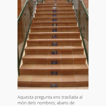
Aquesta pregunta ens trasllada al
món dels nombres; abans de