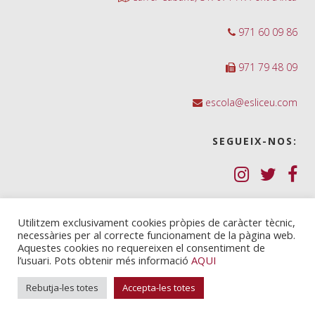
971 60 09 86
971 79 48 09
escola@esliceu.com
SEGUEIX-NOS:
Política de Galetes (cookies)
Utilitzem exclusivament cookies pròpies de caràcter tècnic,
necessàries per al correcte funcionament de la pàgina web.
Política de privadesa
Aquestes cookies no requereixen el consentiment de
l’usuari. Pots obtenir més informació
AQUI
Nota legal i condicions d’ús
Rebutja-les totes
Accepta-les totes