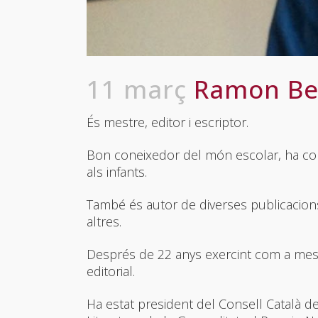
11 març
Ramon Beso
És mestre, editor i escriptor.
Bon coneixedor del món escolar, ha col·
als infants.
També és autor de diverses publicacions i 
altres.
Després de 22 anys exercint com a mestr
editorial.
Ha estat president del Consell Català del