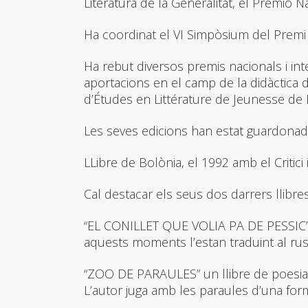
Literatura de la Generalitat, el Premio Na
Ha coordinat el VI Simpòsium del Premi In
Ha rebut diversos premis nacionals i int
aportacions en el camp de la didàctica d
d’Études en Littérature de Jeunesse de 
Les seves edicions han estat guardonades 
LLibre de Bolònia, el 1992 amb el Critici
Cal destacar els seus dos darrers llibres
“EL CONILLET QUE VOLIA PA DE PESSIC” ( 
aquests moments l’estan traduint al rus
“ZOO DE PARAULES” un llibre de poesia per
L’autor juga amb les paraules d’una form