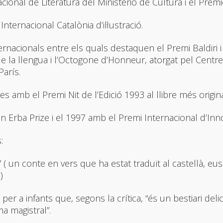
cional de Literatura del Ministerio de Cultura i el Premio
ternacional Catalònia d’il·lustració.
ernacionals entre els quals destaquen el Premi Baldiri i
e la llengua i l’Octogone d’Honneur, atorgat pel Centre
París.
amb el Premi Nit de l’Edició 1993 al llibre més original 
 in Erba Prize i el 1997 amb el Premi Internacional d’Inn
:
un conte en vers que ha estat traduït al castellà, eusq
)
 a infants que, segons la crítica, “és un bestiari delic
a magistral”.