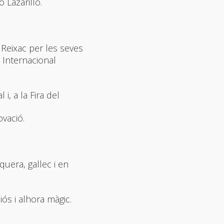
 Lazarillo.
 Reixac per les seves
 Internacional
i, a la Fira del
ovació.
uera, gallec i en
iós i alhora màgic.