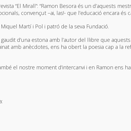
a revista “El Mirall”: “Ramon Besora és un d’aquests me
ionals, convençut –ai, las!- que l’educació encara és ca
Miquel Martí i Pol i patró de la seva Fundació.
 gaudit d’una estona amb l’autor del llibre que aquest
minat amb anècdotes, ens ha obert la poesia cap a la re
ambé el nostre moment d’intercanvi i en Ramon ens ha 
a: