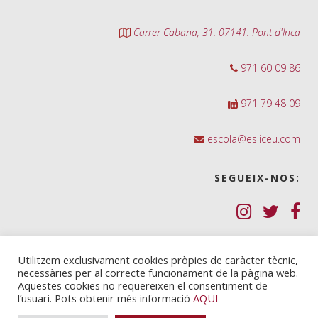
Carrer Cabana, 31. 07141. Pont d'Inca
971 60 09 86
971 79 48 09
escola@esliceu.com
SEGUEIX-NOS:
Política de Galetes (cookies)
Utilitzem exclusivament cookies pròpies de caràcter tècnic,
necessàries per al correcte funcionament de la pàgina web.
Política de privadesa
Aquestes cookies no requereixen el consentiment de
l’usuari. Pots obtenir més informació
AQUI
Nota legal i condicions d’ús