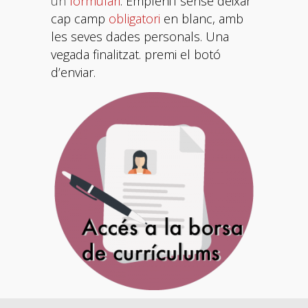
un
formulari
. Empleni’l sense deixar
cap camp
obligatori
en blanc, amb
les seves dades personals. Una
vegada finalitzat. premi el botó
d’enviar.