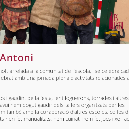
 Antoni
olt arrelada a la comunitat de l’escola, i se celebra ca
lebrat amb una jornada plena d’activitats relacionades
 gaudint de la festa, fent foguerons, torrades i altres
 avui hem pogut gaudir dels tallers organitzats per les
com també amb la col·laboració d’altres escoles, colles 
ats hen fet manualitats, hem cuinat, hem fet jocs i xerra