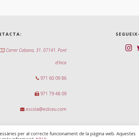
NTACTA:
SEGUEIX
Carrer Cabana, 31. 07141. Pont
d'Inca
971 60 09 86
971 79 48 09
escola@esliceu.com
cessàries per al correcte funcionament de la pàgina web. Aquestes
ir més informació
AQUI