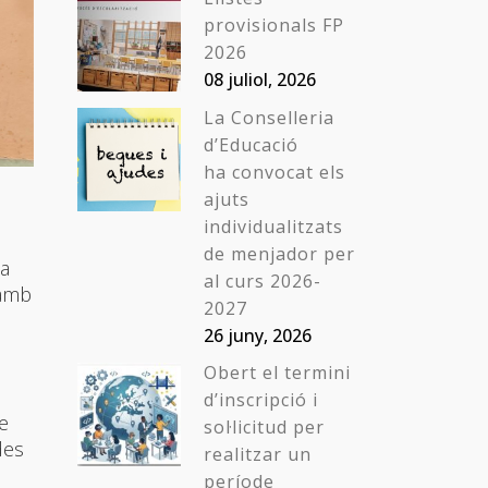
provisionals FP
2026
08 juliol, 2026
La Conselleria
d’Educació
ha convocat els
ajuts
individualitzats
de menjador per
da
al curs 2026-
 amb
2027
26 juny, 2026
Obert el termini
d’inscripció i
de
sol·licitud per
des
realitzar un
període