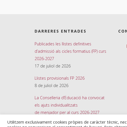
DARRERES ENTRADES
CO
Publicades les llistes definitives
d’admissió als cicles formatius (FP) curs
2026-2027
17 de juliol de 2026
Llistes provisionals FP 2026
8 de juliol de 2026
La Conselleria d’Educació ha convocat
els ajuts individualitzats
de menjador per al curs 2026-2027
26 de juny de 2026
Utilitzem exclusivament cookies pròpies de caràcter tècnic, ne
cookies no requereixen el consentiment de l’usuari. Pots obten