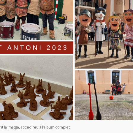
nt la imatge, accedireu a l’àlbum complet!