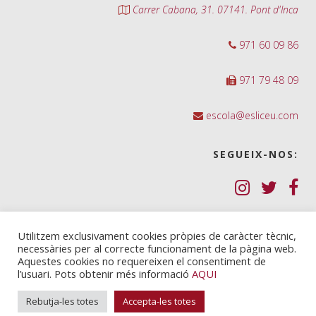
Carrer Cabana, 31. 07141. Pont d'Inca
971 60 09 86
971 79 48 09
escola@esliceu.com
SEGUEIX-NOS:
Política de Galetes (cookies)
Utilitzem exclusivament cookies pròpies de caràcter tècnic,
necessàries per al correcte funcionament de la pàgina web.
Política de privadesa
Aquestes cookies no requereixen el consentiment de
l’usuari. Pots obtenir més informació
AQUI
Nota legal i condicions d’ús
Rebutja-les totes
Accepta-les totes