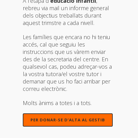
A l’etapa d
‘educació infantil
,
rebreu via mail un informe general
dels objectius treballats durant
aquest trimstre a cada nivell.
Les famílies que encara no hi teniu
accés, cal que seguiu les
instruccions que us vàrem enviar
des de la secretaria del centre. En
qualsevol cas, podeu adreçar-vos a
la vostra tutora/el vostre tutor i
demanar que us ho faci arribar per
correu electrònic.
Molts ànims a totes i a tots.
PER DONAR-SE D’ALTA AL GESTIB