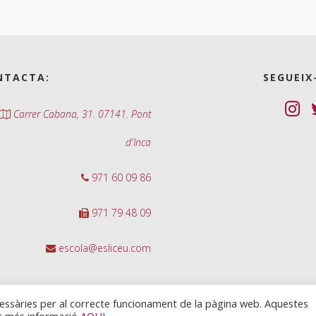
NTACTA:
SEGUEIX
Carrer Cabana, 31. 07141. Pont
d'Inca
971 60 09 86
971 79 48 09
escola@esliceu.com
cessàries per al correcte funcionament de la pàgina web. Aquestes
ir més informació
AQUI