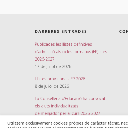
DARRERES ENTRADES
CO
Publicades les llistes definitives
d’admissió als cicles formatius (FP) curs
2026-2027
17 de juliol de 2026
Llistes provisionals FP 2026
8 de juliol de 2026
La Conselleria d’Educació ha convocat
els ajuts individualitzats
de menjador per al curs 2026-2027
26 de juny de 2026
Utilitzem exclusivament cookies pròpies de caràcter tècnic, ne
cookies no requereixen el consentiment de l’usuari. Pots obten