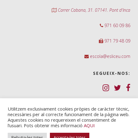
Carrer Cabana, 31. 07141. Pont d'Inca
971 60 09 86
971 79 48 09
escola@esliceu.com
SEGUEIX-NOS:
Política de Galetes (cookies)
Utilitzem exclusivament cookies pròpies de caràcter tècnic,
necessàries per al correcte funcionament de la pàgina web.
Política de privadesa
Aquestes cookies no requereixen el consentiment de
l’usuari. Pots obtenir més informació
AQUI
Nota legal i condicions d’ús
Rebutja-les totes
Accepta-les totes