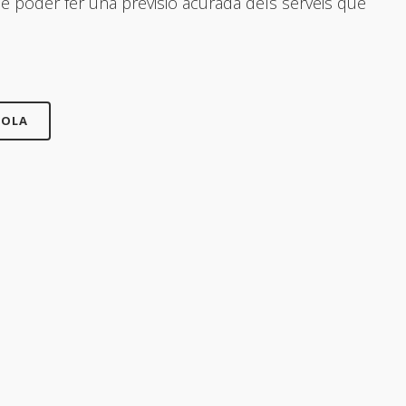
de poder fer una previsió acurada dels serveis que
COLA