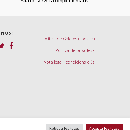
Alta de serveis complementaris
-NOS:
Política de Galetes (cookies)
Política de privadesa
Nota legal i condicions d’ús
Rebutja-les totes
Accepta-les totes