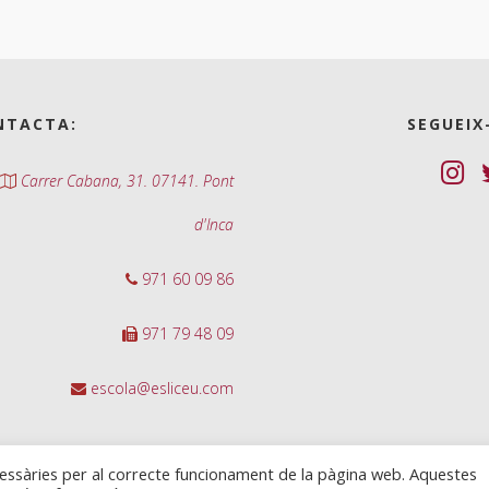
NTACTA:
SEGUEIX
Carrer Cabana, 31. 07141. Pont
d'Inca
971 60 09 86
971 79 48 09
escola@esliceu.com
cessàries per al correcte funcionament de la pàgina web. Aquestes