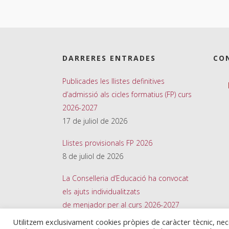
DARRERES ENTRADES
CO
Publicades les llistes definitives
d’admissió als cicles formatius (FP) curs
2026-2027
17 de juliol de 2026
Llistes provisionals FP 2026
8 de juliol de 2026
La Conselleria d’Educació ha convocat
els ajuts individualitzats
de menjador per al curs 2026-2027
26 de juny de 2026
Utilitzem exclusivament cookies pròpies de caràcter tècnic, ne