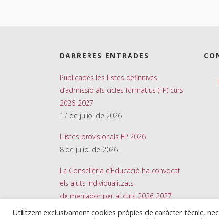
DARRERES ENTRADES
CO
Publicades les llistes definitives
d’admissió als cicles formatius (FP) curs
2026-2027
17 de juliol de 2026
Llistes provisionals FP 2026
8 de juliol de 2026
La Conselleria d’Educació ha convocat
els ajuts individualitzats
de menjador per al curs 2026-2027
26 de juny de 2026
Utilitzem exclusivament cookies pròpies de caràcter tècnic, ne