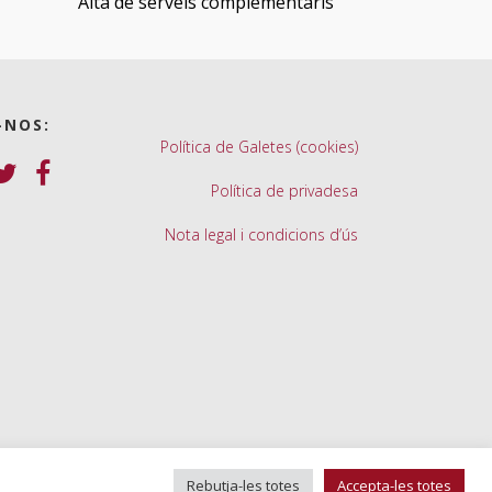
Alta de serveis complementaris
-NOS:
Política de Galetes (cookies)
Política de privadesa
Nota legal i condicions d’ús
Rebutja-les totes
Accepta-les totes