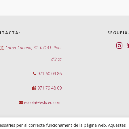
NTACTA:
SEGUEIX
Carrer Cabana, 31. 07141. Pont
d'Inca
971 60 09 86
971 79 48 09
escola@esliceu.com
cessàries per al correcte funcionament de la pàgina web. Aquestes