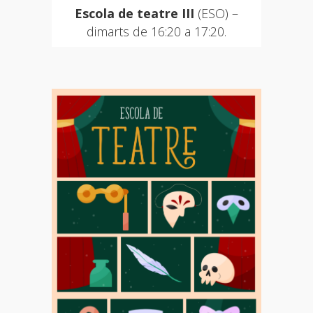
Escola de teatre
III
(ESO) –
dimarts de 16:20 a 17:20.