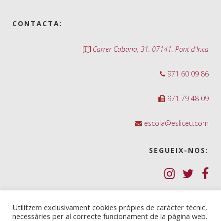
CONTACTA:
Carrer Cabana, 31. 07141. Pont d'Inca
971 60 09 86
971 79 48 09
escola@esliceu.com
SEGUEIX-NOS:
Política de Galetes (cookies)
Utilitzem exclusivament cookies pròpies de caràcter tècnic,
necessàries per al correcte funcionament de la pàgina web.