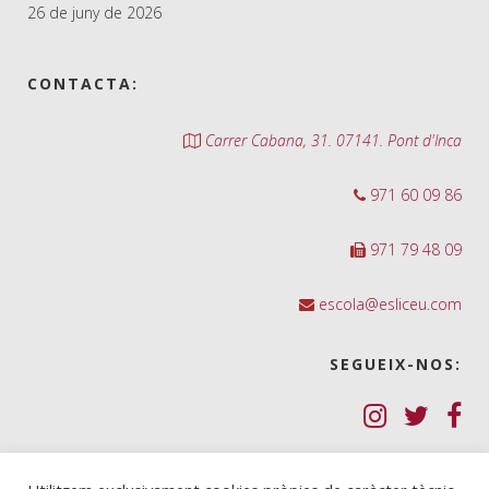
26 de juny de 2026
CONTACTA:
Carrer Cabana, 31. 07141. Pont d'Inca
971 60 09 86
971 79 48 09
escola@esliceu.com
SEGUEIX-NOS:
Política de Galetes (cookies)