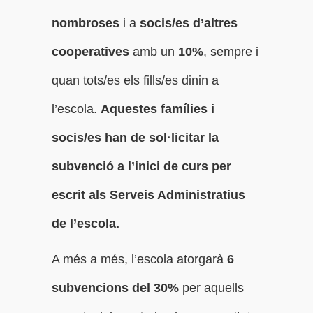
nombroses
i a
socis/es d’altres
cooperatives
amb un
10%
, sempre i
quan tots/es els fills/es dinin a
l’escola.
Aquestes famílies i
socis/es han de sol·licitar la
subvenció a l’inici de curs per
escrit als Serveis Administratius
de l’escola.
A més a més, l’escola atorgarà
6
subvencions del 30%
per aquells